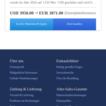
wurde im Jahr 2024 auf 1150 Mio. US$ geschätzt und wird bis
2031 mit einer CAGR von 13.4% während des
Prognosezeitraums 2025-2031 auf eine angepasste Größe von
USD 3950.00
EUR 3871.00
(Einzelplatzlizenzen)
2996 Mio. US$ prognostiziert.
In den Warenkorb legen
Jetzt kaufen
Über uns
Einkaufsführer
Firmenprofil
Häufig gestellte Fragen
Maßgebliche Referenzen
Servicebereiche
Globale Niederlassungen
Über die Bestellung
Zahlung & Lieferung
After-Sales-Garantie
Versand & Lieferung
Datenschutzbestimmungen
Probleme mit Rechnungen
Datenquellen